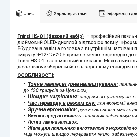
Опис
Характеристики
Інформація дл
Fnirsi HS-01 (базовий набір)
– професійний паяльни
дюймовий OLED-дисплей відтворює повну інформаці
Вбудована залізна головка з внутрішнім нагріванн
напругу 9-12-15-20 В прямо в меню відповідно до 
Fnirsi HS-01 є алюмінієвий ковпачок. Можна миттєв
дозволяючи зберегти його в хорошому стані для п
ОСОБЛИВОСТІ:
Точне температурне налаштування:
паяльни
до 420 градусів за Цельсієм;
Швидке нагрівання:
завдяки потужному нагрі
Час переходу в режим сну:
для економії енер
Зручна ергономіка:
ручка паяльника має зруч
Висока продуктивність:
паяльник забезпечує ви
Легка заміна насадок;
Жала для паяльника виготовлені з нержавіючої
міді можуть швидко передавати тепло, забезпечую