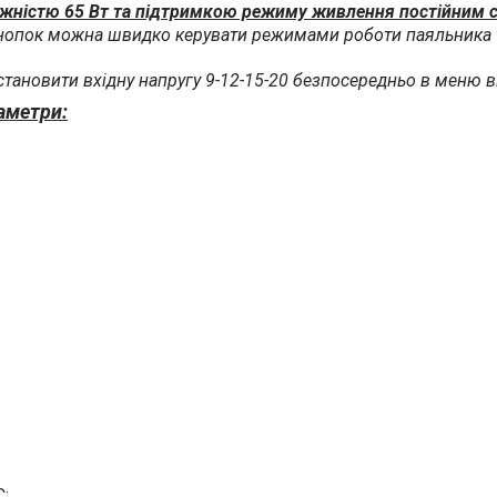
тужністю 65 Вт та підтримкою режиму живлення постійним
опок можна швидко керувати режимами роботи паяльника 
тановити вхідну напругу 9-12-15-20 безпосередньо в меню в
аметри:
C;