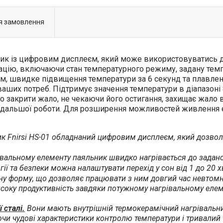
я замовлення
к із цифровим дисплеєм, який може використовуватись для
ю, включаючи стан температурного режиму, задану темпер
ям, швидке підвищення температури за 6 секунд та плавлен
ваших потреб. Підтримує значення температури в діапазон
о закрити жало, не чекаючи його остигання, захищає жало в
одальшої роботи. Для розширення можливостей живлення є 
к Fnirsi HS-01 обладнаний цифровим дисплеєм, який дозвол
вальному елементу паяльник швидко нагрівається до задано
гії та безпеки можна налаштувати перехід у сон від 1 до 20 х
ну форму, що дозволяє працювати з ним довгий час невтомн
соку продуктивність завдяки потужному нагрівальному еле
 сталі.
Вони мають внутрішній термокерамічний нагрівальний
чи чудові характеристики контролю температури і тривалий т