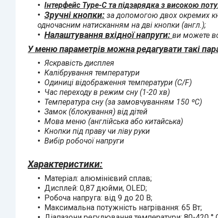
Інтерфейс Type-C та підзарядка з високою по
Зручні кнопки:
за допомогою двох окремих кн
одночасним натисканням на дві кнопки (англ.);
Налаштування вхідної напруги:
ви можете вс
У меню параметрів можна редагувати такі пар
Яскравість дисплея
Калібрування температури
Одиниці відображення температури (C/F)
Час переходу в режим сну (1-20 хв)
Температура сну (за замовчуванням 150 ºС)
Замок (блокування) від дітей
Мова меню (англійська або китайська)
Кнопки під праву чи ліву руки
Вибір робочої напруги
Характеристики:
Матеріал: алюмінієвий сплав;
Дисплей: 0,87 дюйми, OLED;
Робоча напруга: від 9 до 20 В;
Максимальна потужність нагрівання: 65 Вт;
Діапазони регулювання температури: 80-420 ° 