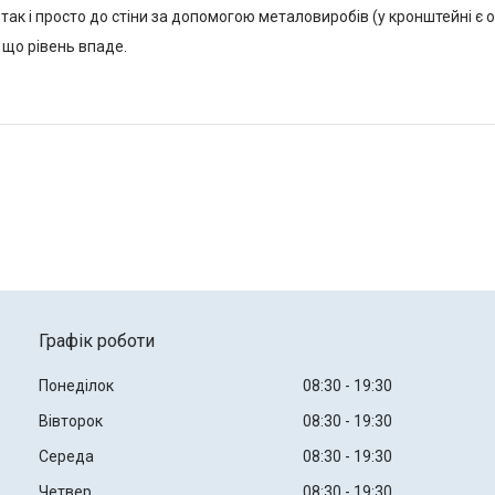
так і просто до стіни за допомогою металовиробів (у кронштейні є о
 що рівень впаде.
Графік роботи
Понеділок
08:30
19:30
Вівторок
08:30
19:30
Середа
08:30
19:30
Четвер
08:30
19:30