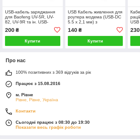
USB-кабель заряджання
USB Кабель живлення для
Кабе
для Baofeng UV-5R, UV-
роутера модема (USB-DC
раці
82, UV-9R та ін. USB-
5.5 х 2,1 мм) з
USB 
кабель заряджання для
перетворювачем з 5V на
про
200
140
230
₴
₴
рацій
12V для під'єднання WiFi
раді
до Power Bank
Купити
Купити
Про нас
100% позитивних з 369 відгуків за рік
Працює з 15.08.2016
м. Рівне
Рівне, Рівне, Україна
Контакти
Сьогодні працює з 08:30 до 19:30
Показати весь графік роботи