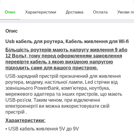
Опис
Характеристики
Доставка
Оплата
Умови п
Опис
Usb кабель для роутера, Кабель живлення для Wi-fi
Більшість роутерів мають напругу живлення 9 або
12 Вольт, тому перед оформленням замовлення
перевірте кабель з якою вихідною напругою
підходить саме для вашого пристрою.
USB-зарядний пристрій призначений для живлення
роутера, модему, настільної лампи, Led стрічки від
зовнішнього PowerBank, комп'ютера, ноутбука,
мережевого адаптера та інших пристроїв, що мають
USB-роз'єм. Таким чином, при відключенні
електроенергії ви можна використовувати свій
пристрій .
Характеристики:
• USB кабель живлення 5V до 9V